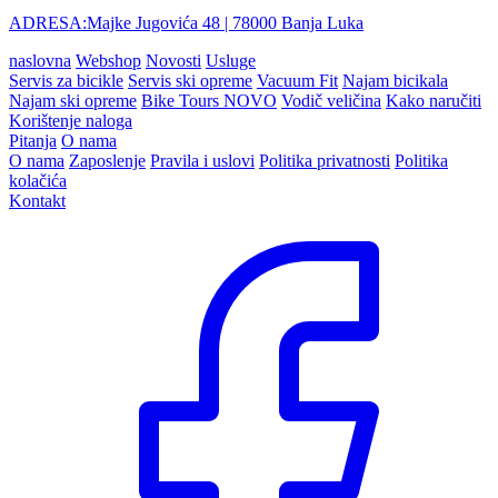
ADRESA:
Majke Jugovića 48
| 78000 Banja Luka
naslovna
Webshop
Novosti
Usluge
Servis za bicikle
Servis ski opreme
Vacuum Fit
Najam bicikala
Najam ski opreme
Bike Tours
NOVO
Vodič veličina
Kako naručiti
Korištenje naloga
Pitanja
O nama
O nama
Zaposlenje
Pravila i uslovi
Politika privatnosti
Politika
kolačića
Kontakt