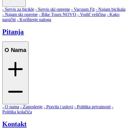
- Servis za bicikle
- Servis ski opreme
- Vacuum Fit
- Najam bicikala
- Najam ski opreme
- Bike Tours
NOVO
- Vodič veličina
- Kako
naručiti
- Korištenje naloga
Pitanja
O Nama
- O nama
- Zaposlenje
- Pravila i uslovi
- Politika privatnosti
-
Politika kolačića
Kontakt