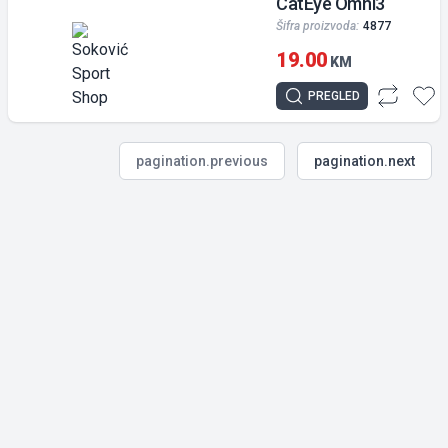
CatEye Omni3
Šifra proizvoda:
4877
19.00
KM
PREGLED
pagination.previous
pagination.next