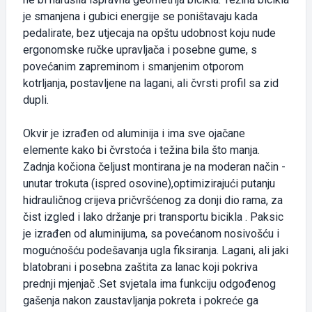
je smanjena i gubici energije se poništavaju kada
pedalirate, bez utjecaja na opštu udobnost koju nude
ergonomske ručke upravljača i posebne gume, s
povećanim zapreminom i smanjenim otporom
kotrljanja, postavljene na lagani, ali čvrsti profil sa zid
dupli.
Okvir je izrađen od aluminija i ima sve ojačane
elemente kako bi čvrstoća i težina bila što manja.
Zadnja kočiona čeljust montirana je na moderan način -
unutar trokuta (ispred osovine),optimizirajući putanju
hidrauličnog crijeva pričvršćenog za donji dio rama, za
čist izgled i lako držanje pri transportu bicikla . Paksic
je izrađen od aluminijuma, sa povećanom nosivošću i
mogućnošću podešavanja ugla fiksiranja. Lagani, ali jaki
blatobrani i posebna zaštita za lanac koji pokriva
prednji mjenjač .Set svjetala ima funkciju odgođenog
gašenja nakon zaustavljanja pokreta i pokreće ga