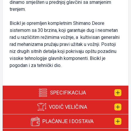
dinamo smješten u prednjoj glavčini sa smanjenim
trenjem.
Bicikl je opremljen kompletnim Shimano Deore
sistemom sa 30 brzina, koji garantuje dug i nesmetan
rad u različitim režimima vožnje, a kultivisan generalni
rad mehanizama pružaju pravi užitak u vožnji. Postoji
niz drugih sitnih detalja koji pokrivaju opštu pozadinu
visoke tehnologije glavnih komponenti. Bicikl je
pogodan i za tehnički dio.
SPECIFIKACIJA
VODIČ VELIČINA
700C x 480 / 520 / 560 / 600 mm
Ram:
PLAĆANJE I DOSTAVA
ALUMINIUM RIGID FORK
Viljuška: