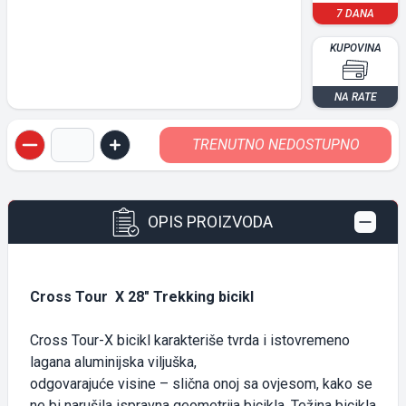
7 DANA
KUPOVINA
NA RATE
TRENUTNO NEDOSTUPNO
Quantity button
Quantity button
OPIS PROIZVODA
Cross Tour X 28" Trekking bicikl
Cross Tour-X bicikl karakteriše tvrda i istovremeno
lagana aluminijska viljuška,
odgovarajuće visine – slična onoj sa ovjesom, kako se
ne bi narušila ispravna geometrija bicikla. Težina bicikla