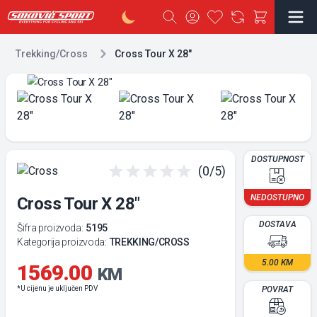
Trekking/Cross
Cross Tour X 28"
DOSTUPNOST
(0/5)
NEDOSTUPNO
Cross Tour X 28"
DOSTAVA
Šifra proizvoda:
5195
Kategorija proizvoda:
TREKKING/CROSS
5.00 KM
1569.00
KM
*U cijenu je uključen PDV
POVRAT