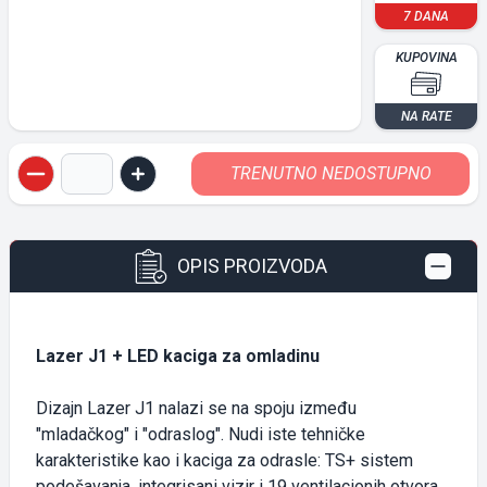
7 DANA
KUPOVINA
NA RATE
TRENUTNO NEDOSTUPNO
Quantity button
Quantity button
OPIS PROIZVODA
Lazer J1 + LED kaciga za omladinu
Dizajn Lazer J1 nalazi se na spoju između
"mladačkog" i "odraslog". Nudi iste tehničke
karakteristike kao i kaciga za odrasle: TS+ sistem
podešavanja, integrisani vizir i 19 ventilacionih otvora