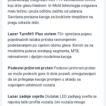
koji drže glavu hladnom. In-Mold tehnologija osigurava
malu težinu i pruža odličnu zaštitu od udaraca.
Savršena prelazna kaciga za bicikliste tinejdžere na
pragu odrasle dobi.
Lazer Turnfit® Plus sistem
TS+ sprečava pojavu
pojedinačnih tačaka pritiska ravnomjernim
podešavanjem po cijelom obimu glave. Koristi se na
modelima puteva srednjeg segmenta, MTB,
rekreativnim i dječjim modelima kaciga.
Podesivi pričvrsni prsten
Podesivi pričvrsni prsten
se može podesiti gore ili dole pozadi, omogućavajući
da se prileganje kacige promjeni u skladu sa
osjećajem udobnosti vozača.
Lazer zadnje svjetlo
Dodatak LED zadnjeg svetla na
najvišoj tački profila vozača, čini vozača mnogo