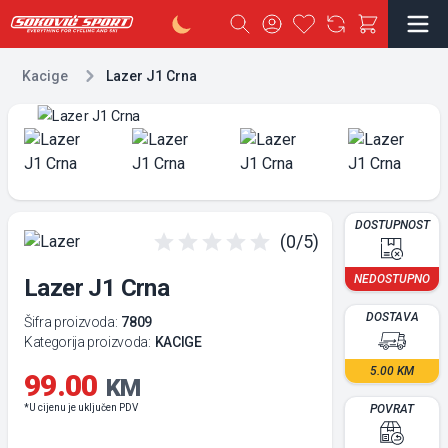
Kacige
Lazer J1 Crna
DOSTUPNOST
(0/5)
NEDOSTUPNO
Lazer J1 Crna
DOSTAVA
Šifra proizvoda:
7809
Kategorija proizvoda:
KACIGE
5.00 KM
99.00
KM
*U cijenu je uključen PDV
POVRAT