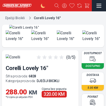
AKCIJA
Dječiji Bicikli
Corelli Lovely 16"
DOSTUPNOST
(0/5)
DOSTUPNO
Corelli Lovely 16"
DOSTAVA
Šifra proizvoda:
6828
Kategorija proizvoda:
DJEČIJI BICIKLI
5.00 KM
Cijena bez popusta
288.00
KM
320.00 KM
POVRAT
*U cijenu je uključen PDV