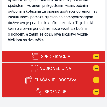
sjedištem i volanom prilagođenim visini, bočnim
potpornim kotačima za sigurnu upotrebu, opremom za
zaštitu lanca, pomaže djeci da sa samopouzdanjem
dožive svoje prvo biciklističko iskustvo. To je bicikl
koji se u prvim periodima može voziti sa bočnim
osloncem, a zatim se doživljava iskustvo vožnje
biciklom na dva točka.
SPECIFIKACIJA
VODIČ VELIČINA
Ram:
Aluminijumski
PLAĆANJE I DOSTAVA
Veličina rama:
10"
Pogon:
DARCON čelik
Vodič za izbor veličine rama
RECENZIJE
Kočnica:
Dacron Alloy V kočnica
(okvira) bicikla
Kaseta:
ATA Quality 1 Speed
Plaćanje, načini plaćanja i dostava
Lanac:
KMC Z 33