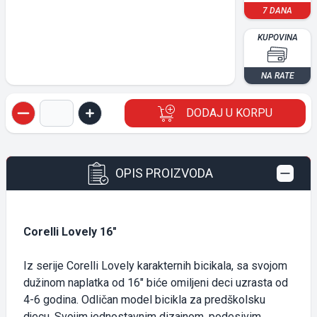
7 DANA
KUPOVINA
NA RATE
DODAJ U KORPU
Quantity button
Quantity button
OPIS PROIZVODA
Corelli Lovely 16"
Iz serije Corelli Lovely karakternih bicikala, sa svojom
dužinom naplatka od 16" biće omiljeni deci uzrasta od
4-6 godina. Odličan model bicikla za predškolsku
djecu. Svojim jednostavnim dizajnom, podesivim