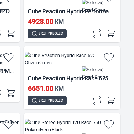
Bicikl KTM Macina Ride 591 LTD Black
Cube Reaction Hybrid Performance 625
4928.00
KM
BRZI
PREGLED
KTM Macina Team 793 XL/53 Moss
Cube Reaction Hybrid Race 625 Olive'n'Green
6651.00
KM
BRZI
PREGLED