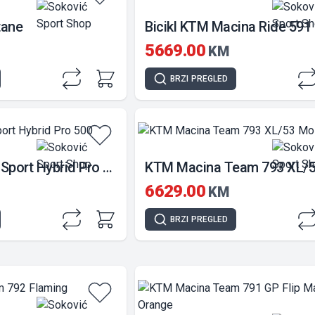
tane
5669.00
KM
BRZI
PREGLED
Cube Supreme Sport Hybrid Pro 500
6629.00
KM
BRZI
PREGLED