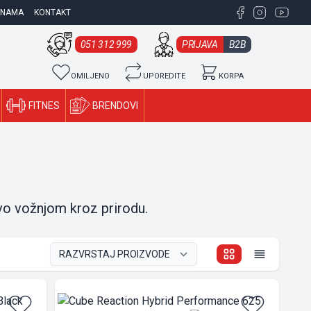
 NAMA
KONTAKT
051 312 999
PRIJAVA
B2B
OMILJENO
UPOREDITE
KORPA
FITNES
BRENDOVI
tvo vožnjom kroz prirodu.