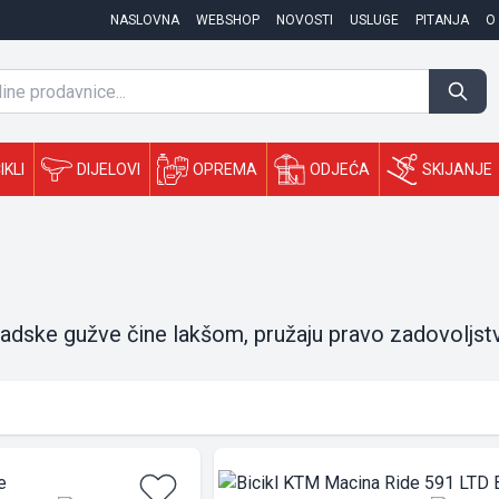
NASLOVNA
WEBSHOP
NOVOSTI
USLUGE
PITANJA
O
IKLI
DIJELOVI
OPREMA
ODJEĆA
SKIJANJE
 gradske gužve čine lakšom, pružaju pravo zadovoljs