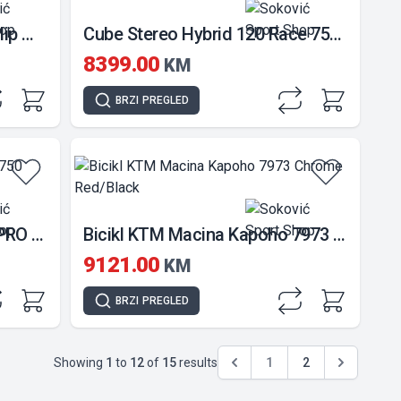
KTM Macina Team 791 GP Flip Matt/Silver Orange
Cube Stereo Hybrid 120 Race 750 Polarsilver'n'Black
8399.00
KM
BRZI
PREGLED
Cube Stereo Hybrid 140 HP PRO 750 Swampgreyn'n'Black
Bicikl KTM Macina Kapoho 7973 Chrome Red/Black
9121.00
KM
BRZI
PREGLED
Showing
1
to
12
of
15
results
1
2