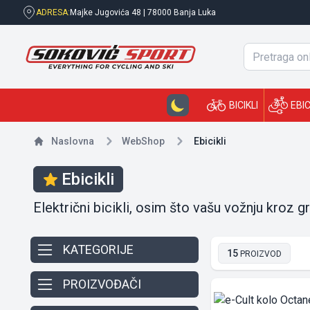
ADRESA:
Majke Jugovića 48
| 78000 Banja Luka
BICIKLI
EBIC
Naslovna
Web
Shop
Ebicikli
Ebicikli
Električni bicikli, osim što vašu vožnju kroz
KATEGORIJE
15
PROIZVOD
PROIZVOĐAČI