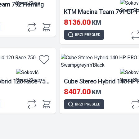
eam 792 Flaming
8136.00
KM
BRZI
PREGLED
Cube Stereo Hybrid 120 Race 750 Fireorange'n'Black
8407.00
KM
BRZI
PREGLED