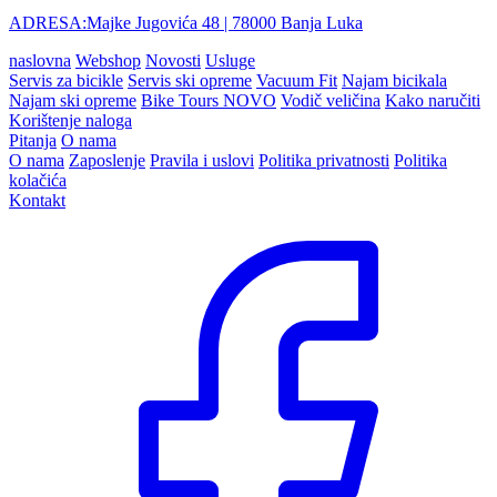
ADRESA:
Majke Jugovića 48
| 78000 Banja Luka
naslovna
Webshop
Novosti
Usluge
Servis za bicikle
Servis ski opreme
Vacuum Fit
Najam bicikala
Najam ski opreme
Bike Tours
NOVO
Vodič veličina
Kako naručiti
Korištenje naloga
Pitanja
O nama
O nama
Zaposlenje
Pravila i uslovi
Politika privatnosti
Politika
kolačića
Kontakt