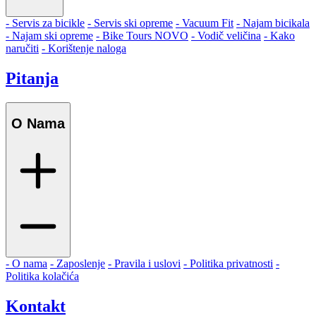
- Servis za bicikle
- Servis ski opreme
- Vacuum Fit
- Najam bicikala
- Najam ski opreme
- Bike Tours
NOVO
- Vodič veličina
- Kako
naručiti
- Korištenje naloga
Pitanja
O Nama
- O nama
- Zaposlenje
- Pravila i uslovi
- Politika privatnosti
-
Politika kolačića
Kontakt