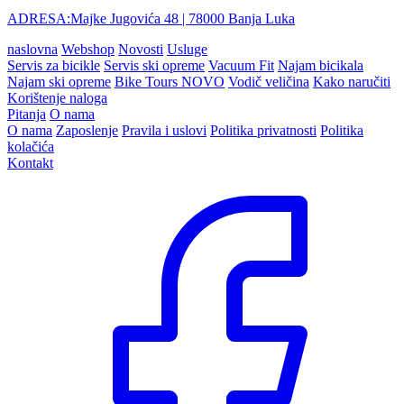
ADRESA:
Majke Jugovića 48
| 78000 Banja Luka
naslovna
Webshop
Novosti
Usluge
Servis za bicikle
Servis ski opreme
Vacuum Fit
Najam bicikala
Najam ski opreme
Bike Tours
NOVO
Vodič veličina
Kako naručiti
Korištenje naloga
Pitanja
O nama
O nama
Zaposlenje
Pravila i uslovi
Politika privatnosti
Politika
kolačića
Kontakt