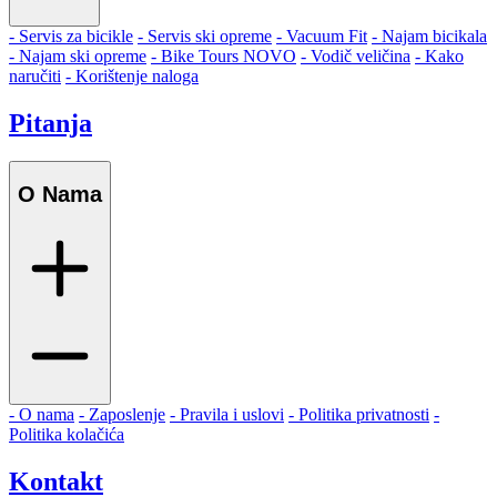
- Servis za bicikle
- Servis ski opreme
- Vacuum Fit
- Najam bicikala
- Najam ski opreme
- Bike Tours
NOVO
- Vodič veličina
- Kako
naručiti
- Korištenje naloga
Pitanja
O Nama
- O nama
- Zaposlenje
- Pravila i uslovi
- Politika privatnosti
-
Politika kolačića
Kontakt